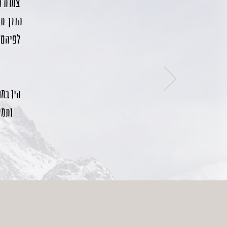
צמרת ה
הדרך תה
לפיהם 
תודה ר
היו במ
ותמי