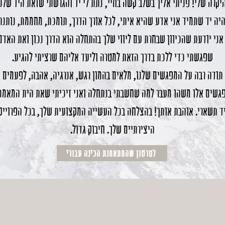
יקרה שלי! פניתי אליך בשלב קשה בחיי, נתת לי יד והגרשתי שזאת היד שלכ
יה יד שתמיד אני אדע שהיא איתי, לכל אורך הדרך, תומכת, מחממת, נותנת
אני יודעת שהכיוון שבחרת עם ליווי שלך בהתחלה הוא הדרך נכון ואת האדם
שפגשתי כדי ללכת בדרך הזאת למטרה וליעד אליהם שרציתי להגיע.
בה על המפגשים שלנו, מלאים בהמון רגש, אנרגיה, אהבה, לפעמים ד
פגשים אלו משהו מעבר למה שחשבתי בנתחלה ואני זיכיתי שאת הית המאמנת
ד תשארי. אוהבת אותך! בהצלחה בכל העשייה המקצועית שלך, בכל הפרוייק
היצירתיים שלך. חיבוק גדול.
לסרטון שהמתאמנת הכינה עבורי