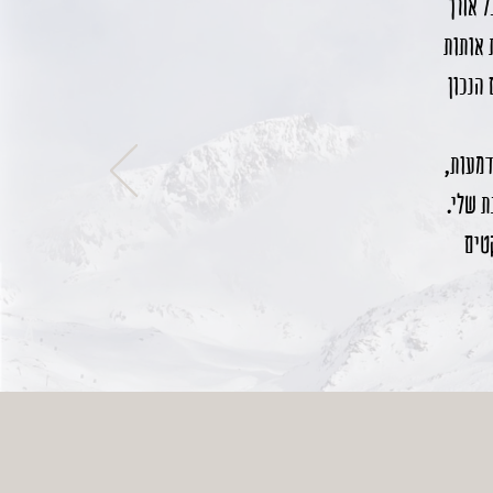
ל אורך
 אותות
 הנכון
מעות,
 שלי.
טים