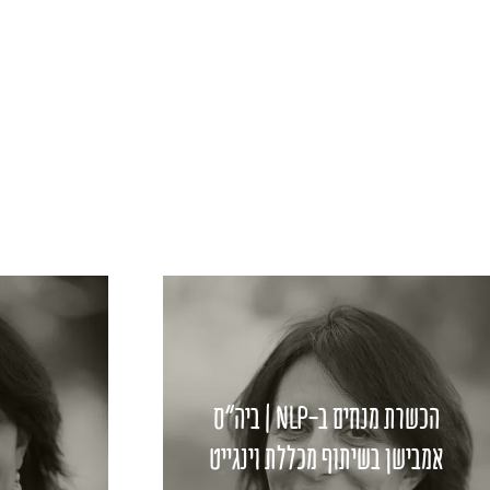
הכשרת מנחים ב-NLP | ביה"ס
אמבישן בשיתוף מכללת וינגייט