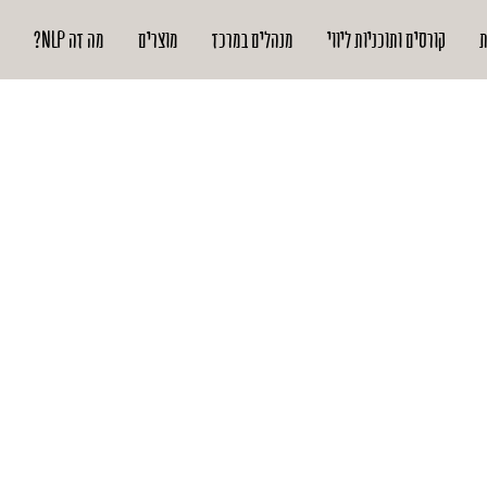
ת
קורסים ותוכניות ליווי
מנהלים במרכז
מוצרים
מה זה NLP?
ה
חד אולי נצליח
ם
 כבר
 הצלחנו,
הים חדשים