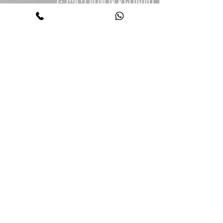
בטופס הבא או שלחו לי מייל :)
050-652-7258
t.tsameret@gmail.com
אישור
הצהרת נגישות